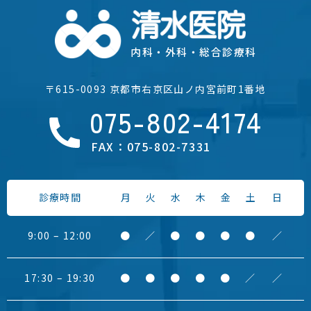
内科・外科・総合診療科
〒615-0093 京都市右京区山ノ内宮前町1番地
075-802-4174
FAX：075-802-7331
診療時間
月
火
水
木
金
土
日
9:00 – 12:00
●
／
●
●
●
●
／
17:30 – 19:30
●
●
●
●
●
／
／