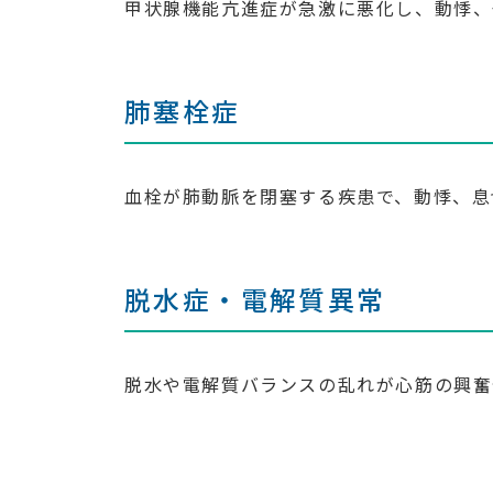
甲状腺機能亢進症が急激に悪化し、動悸、
肺塞栓症
血栓が肺動脈を閉塞する疾患で、動悸、息
脱水症・電解質異常
脱水や電解質バランスの乱れが心筋の興奮