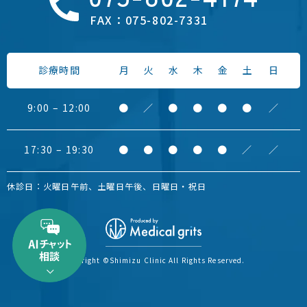
FAX：075-802-7331
診療時間
月
火
水
木
金
土
日
9:00 – 12:00
●
／
●
●
●
●
／
17:30 – 19:30
●
●
●
●
●
／
／
休診日：火曜日午前、土曜日午後、日曜日・祝日
Copyright ©Shimizu Clinic
All Rights Reserved.