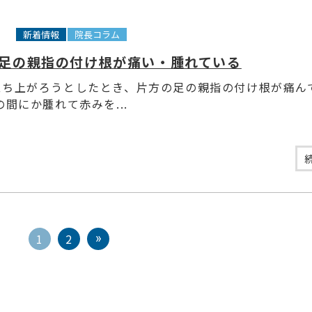
7
新着情報
院長コラム
足の親指の付け根が痛い・腫れている
立ち上がろうとしたとき、片方の足の親指の付け根が痛ん
の間にか腫れて赤みを...
1
2