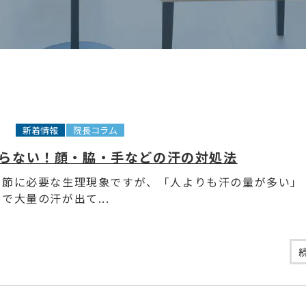
1
新着情報
院長コラム
らない！顔・脇・手などの汗の対処法
調節に必要な生理現象ですが、「人よりも汗の量が多い」
で大量の汗が出て...