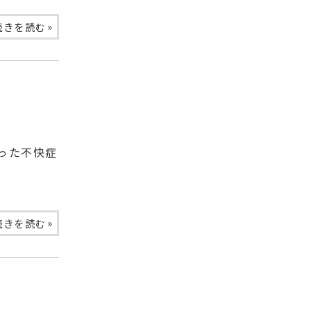
»
続きを読む
った不快症
»
続きを読む