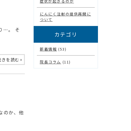
症状が起きるのか
にんにく注射の提供再開に
ついて
り…。 そ
カテゴリ
新着情報
(53)
»
続きを読む
院長コラム
(11)
なのか、他