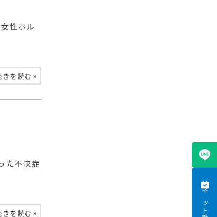
は女性ホル
»
続きを読む
った不快症
ネット受付
»
続きを読む