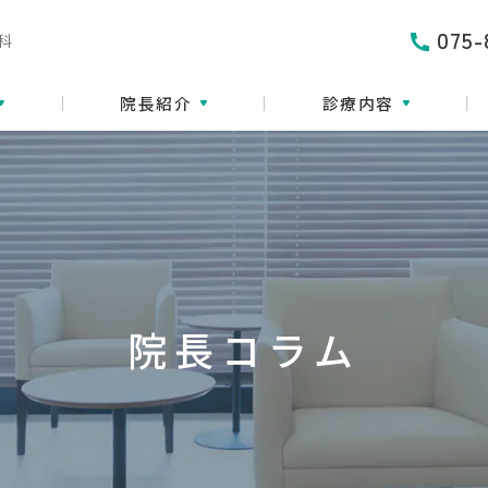
075-
科
院長紹介
診療内容
院長コラム